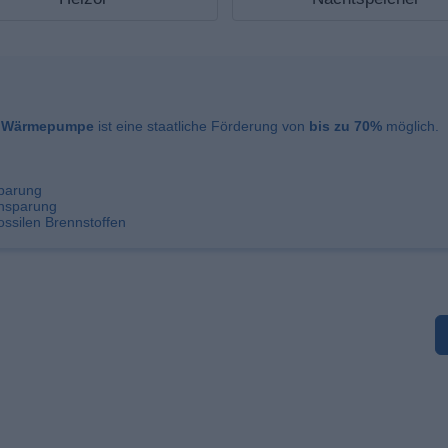
f Wärmepumpe
ist eine staatliche Förderung von
bis zu 70%
möglich.
parung
insparung
ossilen Brennstoffen