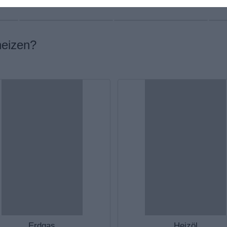
heizen?
Erdgas
Heizöl